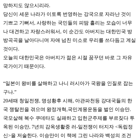
망하지도 않으시리라.
당신이 세운 나라가 이토록 번영하는 강국으로 자라난 것이
기쁘고 기뻐서, 사랑하는 국민들의 피땀 흘리는 모습이 너무
나 대견하고 자랑스러워서, 이 순간도 아버지는 대한민국 방
방곡곡을 날아다니며 자애 넘친 미소로 우리를 쓰다듬고 계실
것이다.
오늘의 대한민국은 아버지가 젊은 시절 꿈꾸던 바로 그 자유
국가이기 때문이다.
“일본이 왕비를 살해하고 나니 러시아가 국왕을 인질로 잡는
구나.”
20세때 청일전쟁, 명성황후 시해, 아관파천등 강대국들의 한
국 쟁탈전을 겪으며 왕정개혁,국민계몽운동을 벌인 이승만.
국모살해 복수 쿠데타도 실패하고 입헌군주제를 부르짖다 투
옥된 이승만, 7년의 감옥생활중 러-일전쟁이 터지자 <독립정
신>을 저술한다.
이승만이 이 책에 그린 나라와 백성의 조건