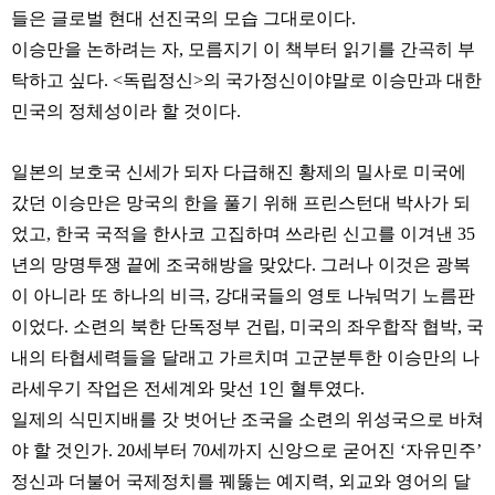
들은 글로벌 현대 선진국의 모습 그대로이다.
이승만을 논하려는 자, 모름지기 이 책부터 읽기를 간곡히 부
탁하고 싶다.
<독립정신>의 국가정신이야말로 이승만과 대한
민국의 정체성이라 할 것이다.
일본의 보호국 신세가 되자 다급해진 황제의 밀사로 미국에
갔던 이승만은 망국의 한을 풀기 위해 프린스턴대 박사가 되
었고, 한국 국적을 한사코 고집하며 쓰라린 신고를 이겨낸 35
년의 망명투쟁 끝에 조국해방을 맞았다. 그러나 이것은 광복
이 아니라 또 하나의 비극, 강대국들의 영토 나눠먹기 노름판
이었다. 소련의 북한 단독정부 건립, 미국의 좌우합작 협박, 국
내의 타협세력들을 달래고 가르치며 고군분투한 이승만의 나
라세우기 작업은 전세계와 맞선 1인 혈투였다.
일제의 식민지배를 갓 벗어난 조국을 소련의 위성국으로 바쳐
야 할 것인가. 20세부터 70세까지 신앙으로 굳어진 ‘자유민주’
정신과 더불어 국제정치를 꿰뚫는 예지력, 외교와 영어의 달