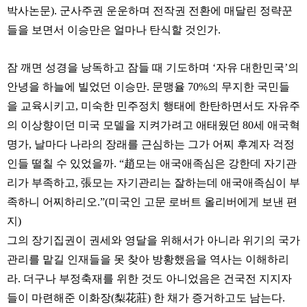
박사논문). 군사주권 운운하며 전작권 전환에 매달린 정략꾼
들을 보면서 이승만은 얼마나 탄식할 것인가.
잠 깨면 성경을 낭독하고 잠들 때 기도하며 ‘자유 대한민국’의
안녕을 하늘에 빌었던 이승만. 문맹율 70%의 무지한 국민들
을 교육시키고, 미숙한 민주정치 행태에 한탄하면서도 자유주
의 이상향이던 미국 모델을 지켜가려고 애태웠던 80세 애국혁
명가, 날마다 나라의 장래를 근심하는 그가 어찌 후계자 걱정
인들 떨칠 수 있었을까. “趙모는 애국애족심은 강한데 자기관
리가 부족하고, 張모는 자기관리는 잘하는데 애국애족심이 부
족하니 어찌하리오.”(미국인 고문 로버트 올리버에게 보낸 편
지)
그의 장기집권이 권세와 영달을 위해서가 아니라 위기의 국가
관리를 맡길 인재들을 못 찾아 방황했음을 역사는 이해하리
라. 더구나 부정축재를 위한 것도 아니었음은 건국전 지지자
들이 마련해준 이화장(梨花莊) 한 채가 증거하고도 남는다.