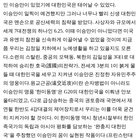
인 이승만이 있었기에 대한민국은 태어날 수 있었다.
이승만이 일찍이 예견했지만 그러나 너무나 빨리 신생 대한민
국은 맨손으로 공산세력의 침략을 받았다. 사상자와 규모에서
세계 7대전쟁의 하나인 6.25. 이때 이승만이 아니었다면 미국
과 유엔의 참전을 신속하게 이끌어낼 수 없었을 것이며 지금
쯤 우리는 김정일 치하에서 노예생활을 하고 있을지도 모른
다.소련의 스탈린, 중공의 모택동, 북한의 김일성을 3대1로 대
적하여 승리한 호국(護國)의전략가, 전세계 3분의 1이 붉게 물
들 때 대한민국을 세우고 지켜낸 이승만은 진정한 자유민주주
의 영웅이다.원교근공(遠交近攻)이란 손자병법이 아니라도
이승만의 명품 '한미동맹‘은 G20의 대한민국을 이뤄낸 안보
울타리였고, G2로 급상승하는 중국의 권토중래 국면에서 재
연될 한반도 4강대결의 제어장치로서 우리는 이를 더욱 굳건
히 지켜가야 할 것이다. 이 한미동맹 역시 청년시절부터 한민
족국가의 독립과 아시아 평화를 담보하는 ‘완충지 대한민
국’을 주창했던 이승만의 꿈이 실현된 작품이다 (프린스턴대