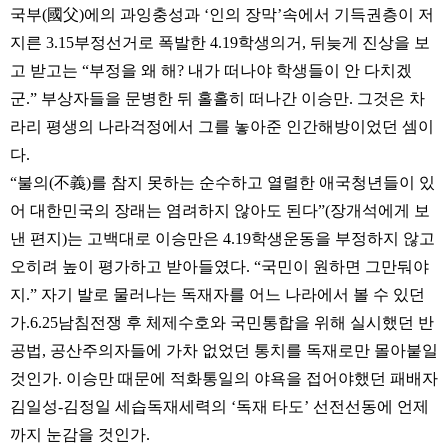
국부(國父)에의 과잉충성과 ‘인의 장막’속에서 기득권층이 저
지른 3.15부정선거로 폭발한 4.19학생의거, 뒤늦게 진상을 보
고 받고는 “부정을 왜 해? 내가 떠나야 학생들이 안 다치겠
군.” 부상자들을 문병한 뒤 홀홀히 떠나간 이승만. 그것은 차
라리 평생의 나라걱정에서 그를 놓아준 인간해방이었던 셈이
다.
“불의(不義)를 참지 못하는 순수하고 열렬한 애국청년들이 있
어 대한민국의 장래는 염려하지 않아도 된다”(장개석에게 보
낸 편지)는 고백대로 이승만은 4.19학생운동을 부정하지 않고
오히려 높이 평가하고 받아들였다. “국민이 원하면 그만둬야
지.” 자기 발로 물러나는 독재자를 어느 나라에서 볼 수 있던
가.6.25남침전쟁 후 체제수호와 국민통합을 위해 실시했던 반
공법, 공산주의자들에 가차 없었던 통치를 독재로만 몰아붙일
것인가. 이승만 때문에 적화통일의 야욕을 접어야했던 패배자
김일성-김정일 세습독재세력의 ‘독재 타도’ 선전선동에 언제
까지 눈감을 것인가.