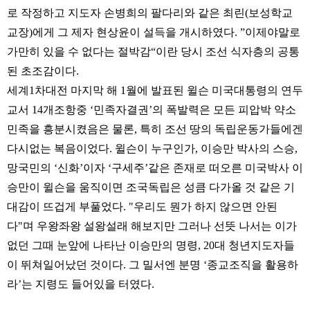
로 작정하고 지도자 손병희의 팔다리와 같은 최린(보성학교
교장)에게 그 제자 현상윤이 설득을 개시하였다. ”이제야말로
가만히 있을 수 없다는 절박감“이란 당시 조선 식자층의 공통
된 초조감이다.
세계1차대전 마지막 해 1월에 발표된 윌슨 미국대통령의 연두
교서 14개조항중 ‘민족자결권’의 폭발력은 모든 피압박 약소
민족을 흥분시켰음은 물론, 특히 조선 땅의 독립운동가들에겐
다시없는 복음이었다. 윌슨이 누구인가, 이승만 박사의 스승,
망국민의 ‘신화’이자 ‘구세주’같은 존재로 떠오른 미국박사 이
승만이 윌슨을 움직이면 조국독립은 성큼 다가올 것 같은 기
대감이 뜨겁게 부풀었다. "우리도 뭔가 하지 않으면 안된
다"며 우왕좌왕 설왕설래 해보지만 그러나 선뜻 나서는 이가
없던 그때 눈앞에 나타난 이승만의 명령, 20대 청년지도자들
이 뛰쳐일어났던 것이다. 그 밀서엔 분명 ‘종교조직을 활용하
라’는 지령도 들어있을 터였다.