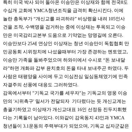
특히 미국 박사 되어 돌아온 이승만은 이상재와 함께 전국8도
수십개 교회에 YMCA청년조직을 급격히 확산시킨다. 이에
놀란 총독부가 “개신교를 파괴하라” 비상령을 내려 105인사
건을 조작, 수백명을 검거하는 중에 이상재는 투옥되고 이승
만은 미국감리교본부 도움으로 기약없는 망명길에 오른다.
이승만보다 25세 연상인 이상재는 청년 이승만이 독힙협회 만
민공동회 시위정치에 나섰을때부터 가장 존경하는 멘토였고,
이승만 가족을 돌봐주었으며 하와이에서 수시로 “돈 보내달
라”하면 개화파 갑부 윤치호의 돈을 타내 보내주곤 하였다. 두
사람은 태평양을 사이에 두고 이심전심 일심동체였기에 민족
자결주의 선풍에 대응도 그러하였다.
감옥에서부터 "기독교 국가를 세우자"는 기독교의 영웅 이승
만의 '시위촉구' 밀서가 전달되자 기다렸다는 듯 개신교계는
총궐기하였고 이상재가 개신교대표 16인 선정등 진두지휘했
다는 기록둘이 남아있다. 이와같이 감옥동지 43인과 YMCA
청년들이 3.1운동의 주력부대가 되었으며, 기독교 십자군같은