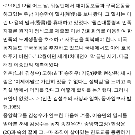
<1918년 12월 어느 날, 워싱턴에서 재미동포들과 구국운동을
하고있는 우남 이승만이 밀사(密使)를 보내왔다. 그 밀사는 이
런 내용의 밀서(密書)를 휴대하고 있었다. ‘윌슨대통령의 민족
자결론 원칙이 정식으로 제출될 이번 강화회의를 이용하여 한
민족의 노예생활을 호소하고 자주권을 회복해야 한다. 미국
동지들도 구국운동을 추진하고 있으니 국내에서도 이에 호응
해주기 바란다.’ 12월이면 세계1차대전이 막 끝난 시기, 다급
해진 이승만의 재촉이었다.
인촌(仁村 김성수) 고하(古下 송진우) 기당(幾堂 현상윤) 세 사
람은 ‘이제야말로 가만히 있을 수 없다는 절박감’을 느끼고 숙
직실 방에서 머리를 맞대고 어떻게 할까를 논의했다. 그러나
묘안이 없었다...> (인촌 김성수의 사상과 일화, 동아일보사 발
행.1985)
중앙학교를 김성수가 인수한 다음해 겨울, 이승만의 밀서를
받아본 28세 김성수는 동지 송진우(29. 중앙학교장) 현상윤
(26)과 숙의 끝에 그나마 조직이 살아있는 천도교를 동원하기