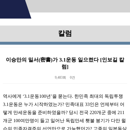
칼럼
이승만의 밀서(密書)가 3.1운동 일으켰다 [인보길 칼
럼]
9,483회
0건
본문
역사에게 ‘3.1운동100년’을 묻는다. 한민족 최대의 독립투쟁
3.1운동은 누가 시작하였는가? 민족대표 33인은 언제부터 어
떻게 만세운동을 준비하였을까? 당시 전국 220개군 중에 211
개군 100여만명이 들고 일어난 독립만세 횃불 봉기가 다만 윌
슨의 민족자결주의 선언만으로 가능했던가? 고종의 일본독살