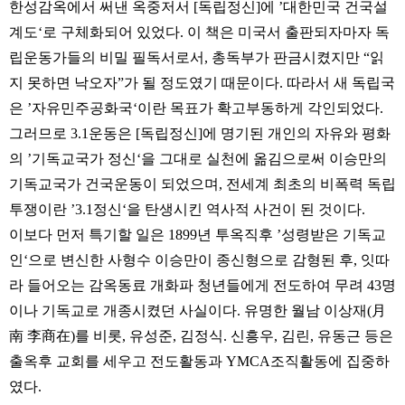
한성감옥에서 써낸 옥중저서 [독립정신]에 ’대한민국 건국설
계도‘로 구체화되어 있었다. 이 책은 미국서 출판되자마자 독
립운동가들의 비밀 필독서로서, 총독부가 판금시켰지만 “읽
지 못하면 낙오자”가 될 정도였기 때문이다. 따라서 새 독립국
은 ’자유민주공화국‘이란 목표가 확고부동하게 각인되었다.
그러므로 3.1운동은 [독립정신]에 명기된 개인의 자유와 평화
의 ’기독교국가 정신‘을 그대로 실천에 옮김으로써 이승만의
기독교국가 건국운동이 되었으며, 전세계 최초의 비폭력 독립
투쟁이란 ’3.1정신‘을 탄생시킨 역사적 사건이 된 것이다.
이보다 먼저 특기할 일은 1899년 투옥직후 ’성령받은 기독교
인‘으로 변신한 사형수 이승만이 종신형으로 감형된 후, 잇따
라 들어오는 감옥동료 개화파 청년들에게 전도하여 무려 43명
이나 기독교로 개종시켰던 사실이다. 유명한 월남 이상재(月
南 李商在)를 비롯, 유성준, 김정식. 신흥우, 김린, 유동근 등은
출옥후 교회를 세우고 전도활동과 YMCA조직활동에 집중하
였다.