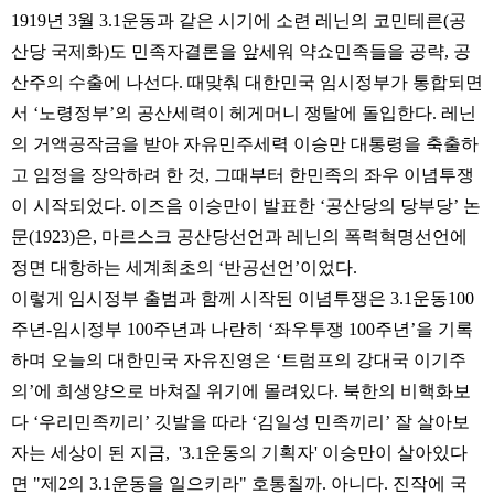
1919년 3월 3.1운동과 같은 시기에 소련 레닌의 코민테른(공
산당 국제화)도 민족자결론을 앞세워 약쇼민족들을 공략, 공
산주의 수출에 나선다. 때맞춰 대한민국 임시정부가 통합되면
서 ‘노령정부’의 공산세력이 헤게머니 쟁탈에 돌입한다. 레닌
의 거액공작금을 받아 자유민주세력 이승만 대통령을 축출하
고 임정을 장악하려 한 것,
그때부터 한민족의 좌우 이념투쟁
이 시작되었다. 이즈음 이승만이 발표한 ‘공산당의 당부당’ 논
문(1923)은, 마르스크 공산당선언과 레닌의 폭력혁명선언에
정면 대항하는 세계최초의 ‘반공선언’이었다.
이렇게 임시정부 출범과 함께 시작된 이념투쟁은 3.1운동100
주년-임시정부 100주년과 나란히 ‘좌우투쟁 100주년’을 기록
하며 오늘의 대한민국 자유진영은 ‘트럼프의 강대국 이기주
의’에 희생양으로 바쳐질 위기에 몰려있다. 북한의 비핵화보
다 ‘우리민족끼리’ 깃발을 따라 ‘김일성 민족끼리’ 잘 살아보
자는 세상이 된 지금, '3.1운동의 기획자' 이승만이 살아있다
면 "제2의 3.1운동을 일으키라" 호통칠까. 아니다. 진작에 국