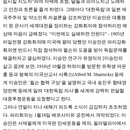
립시킬 지도자”라며 자택에 초청, 딸들과 피아노치고 노래하
고 만찬과 토론을 즐겨 하였다. 그때마다 '대한독립'과 일본 제
국주주의 및 약소민족 자결론을 강조하였던 이승만은 대통령
이 된 은사가 세계대전을 정리하는 강화회의에 참석하리란 예
상에 마음이 급해졌다. “이번에도 실패하면 안된다” - 1905년
러일전쟁 강화회의때 미국에 왕따 당했던 이승만은 파리강화
회의엔 반드시 직접 참석하여 윌슨의 도움을 받아 독립문제를
해결하자고 결심하였다. 이승만 연구가 유영익의 [이승만의
삶고 꿈]에 보면, 1918년 10월경 하와이를 방문한 유학생 여운
홍 등과 평북의 미국선교사 샤록스(Alfred M. Sharrocks) 등에
게 이승만은 ’윌슨 협력 구상‘을 설명하고 국내 송진우 함태영
양전백 등에게 알려 '대한독립 의사'를 세계에 강력히 전달할
대중투쟁운동을 요청했다고 한다.
그러나 연말이 지나 새해가 되도록 소식이 감감하자 초조하였
다. 파리회의는 1월18일 베르사이유 궁전에서 개막되었다. 이
승만은 서재필에게 미국판 만세운동을 제의, 필라델피아에서