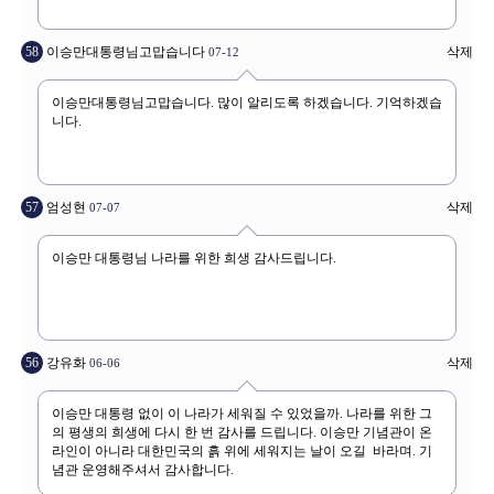
58
이승만대통령님고맙습니다
삭제
07-12
57
엄성현
삭제
07-07
56
강유화
삭제
06-06