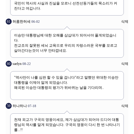
61
허름한허세
삭제
06-02
60
saelyn
삭제
08-22
59
하나하나
삭제
07-18