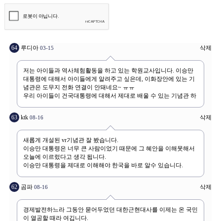
64
루디아
삭제
03-15
63
ktk
삭제
08-16
62
곰파
삭제
08-16