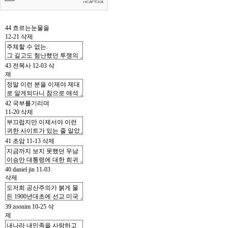
44
흐르는눈물을
12-21
삭제
43
전목사
12-03
삭
제
42
국부를기리며
11-20
삭제
41
초암
11-13
삭제
40
daniel jin
11-03
삭제
39
zoonim
10-25
삭
제